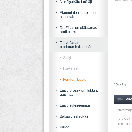
Makšķerkātu turētāji
Akumulatori, lādētāji un
aksesuāri
Drošības un glābšanas
aprīkojums
Tauvošanas
piederumi/aksesuāri
Striķi
Laivu enkuri
Fenderi, bojas
12x45cm
Laivu prožektori, lukturi,
gaismas
Pie
Laivu sūkņi/pumpji
Noformējo
Bākas un šļaukas
BEZMAKSAS
konsultant
Karogi