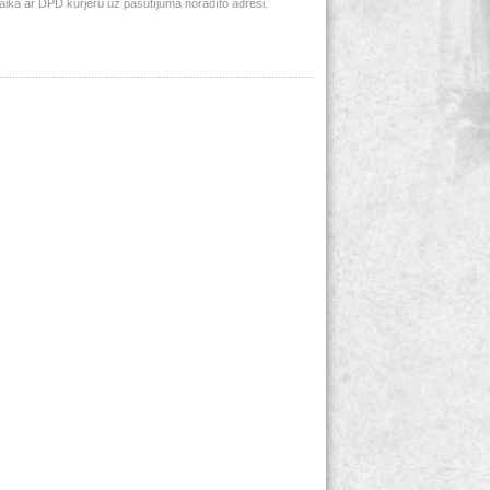
ā ar DPD kurjeru uz pasūtījumā norādīto adresi.