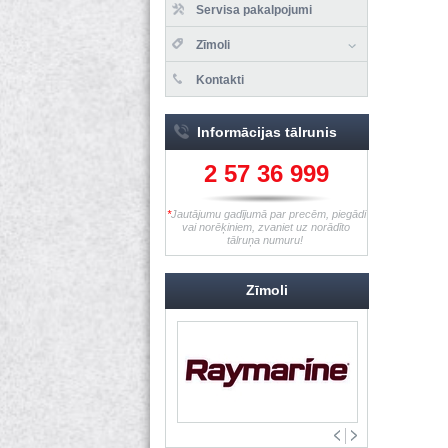
Servisa pakalpojumi
Zīmoli
Kontakti
Informācijas tālrunis
2 57 36 999
*
Jautājumu gadījumā par precēm, piegādi
vai norēķiniem, zvaniet uz norādīto
tālruņa numuru!
Zīmoli