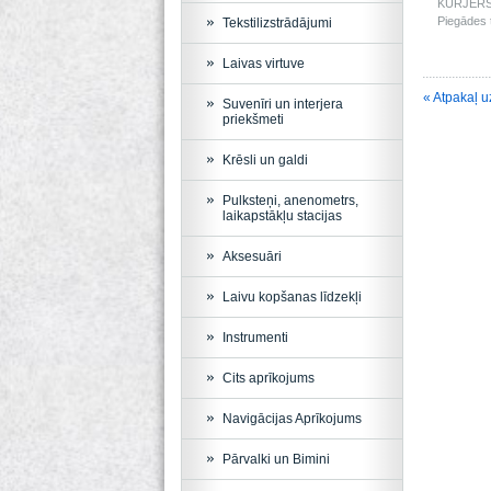
KURJERS: 
Piegādes t
Tekstilizstrādājumi
Laivas virtuve
« Atpakaļ u
Suvenīri un interjera
priekšmeti
Krēsli un galdi
Pulksteņi, anenometrs,
laikapstākļu stacijas
Aksesuāri
Laivu kopšanas līdzekļi
Instrumenti
Cits aprīkojums
Navigācijas Aprīkojums
Pārvalki un Bimini