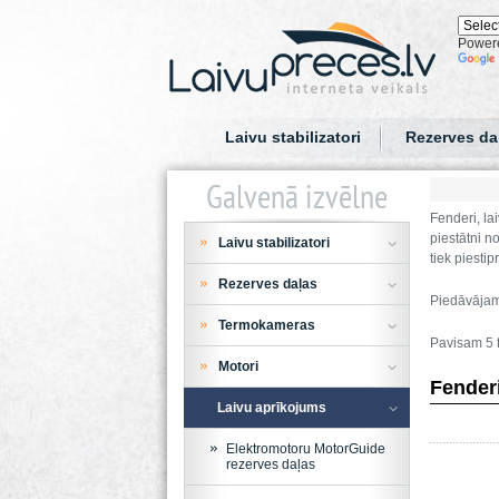
Power
Laivu stabilizatori
Rezerves da
Galvenā izvēlne
Fenderi, la
piestātni n
Laivu stabilizatori
tiek piestip
Rezerves daļas
Piedāvājam 
Termokameras
Pavisam 5 f
Motori
Fenderi
Laivu aprīkojums
Elektromotoru MotorGuide
rezerves daļas