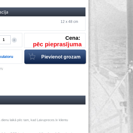
acija
12 x 48 cm
Cena:
pēc pieprasījuma
lkulatoru
VN
dienu laikā pēc tam, kad Laivupreces.lv klientu