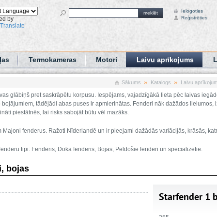
Ielogoties
meklēt
Reģistrēties
ed by
Translate
ļas
Termokameras
Motori
Laivu aprīkojums
L
Sākums
Katalogs
Laivu aprīkoju
ivas glābiņš pret saskrāpētu korpusu. Iespējams, vajadzīgākā lieta pēc laivas iegād
o bojājumiem, tādējādi abas puses ir apmierinātas. Fenderi nāk dažādos lielumos, iz
rināti piestātnēs, lai risks sabojāt būtu vēl mazāks.
Majoni fenderus. Ražoti Nīderlandē un ir pieejami dažādās variācijās, krāsās, kat
enderu tipi: Fenderis, Doka fenderis, Bojas, Peldošie fenderi un specializētie.
, bojas
Starfender 1 