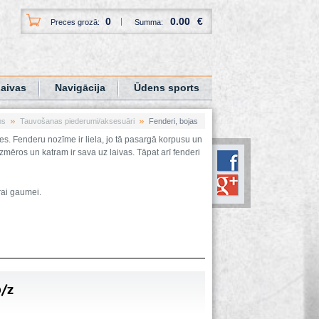
0
0.00
€
Preces grozā:
Summa:
aivas
Navigācija
Ūdens sports
ms
Tauvošanas piederumi/aksesuāri
Fenderi, bojas
es. Fenderu nozīme ir liela, jo tā pasargā korpusu un
mēros un katram ir sava uz laivas. Tāpat arī fenderi
rai gaumei.
b/z