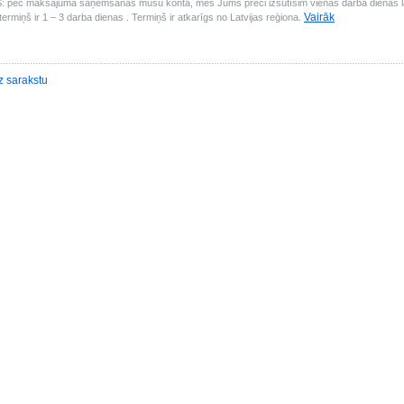
pēc maksājuma saņemšanas mūsu kontā, mēs Jums preci izsūtīsim vienas darba dienas laik
Vairāk
ermiņš ir 1 – 3 darba dienas . Termiņš ir atkarīgs no Latvijas reģiona.
z sarakstu