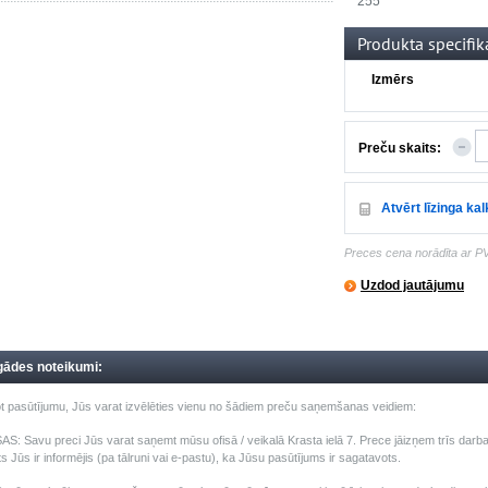
255
Produkta specifik
Izmērs
Preču skaits:
Atvērt līzinga ka
Preces cena norādīta ar P
Uzdod jautājumu
gādes noteikumi:
t pasūtījumu, Jūs varat izvēlēties vienu no šādiem preču saņemšanas veidiem:
: Savu preci Jūs varat saņemt mūsu ofisā / veikalā Krasta ielā 7. Prece jāizņem trīs darba 
s Jūs ir informējis (pa tālruni vai e-pastu), ka Jūsu pasūtījums ir sagatavots.