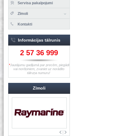
Servisa pakalpojumi
Zīmoli
Kontakti
Informācijas tālrunis
2 57 36 999
*
Jautājumu gadījumā par precēm, piegādi
vai norēķiniem, zvaniet uz norādīto
tālruņa numuru!
Zīmoli