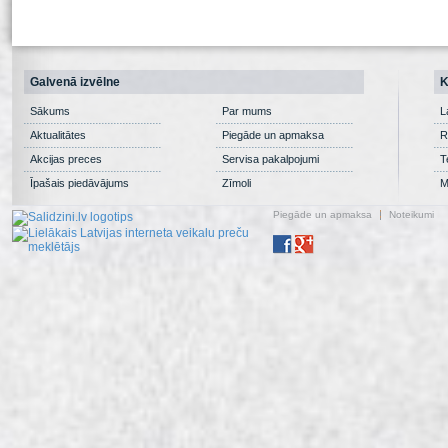
Galvenā izvēlne
K
Sākums
Par mums
L
Aktualitātes
Piegāde un apmaksa
R
Akcijas preces
Servisa pakalpojumi
T
Īpašais piedāvājums
Zīmoli
M
Piegāde un apmaksa
Noteikumi