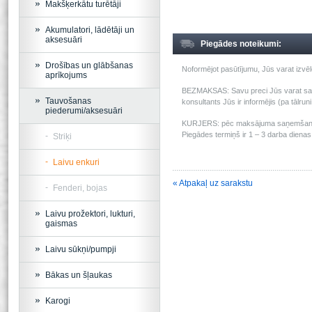
Makšķerkātu turētāji
Akumulatori, lādētāji un
aksesuāri
Piegādes noteikumi:
Drošības un glābšanas
Noformējot pasūtījumu, Jūs varat izv
aprīkojums
BEZMAKSAS: Savu preci Jūs varat saņem
Tauvošanas
konsultants Jūs ir informējis (pa tālru
piederumi/aksesuāri
KURJERS: pēc maksājuma saņemšanas m
Piegādes termiņš ir 1 – 3 darba dienas 
Striķi
Laivu enkuri
« Atpakaļ uz sarakstu
Fenderi, bojas
Laivu prožektori, lukturi,
gaismas
Laivu sūkņi/pumpji
Bākas un šļaukas
Karogi