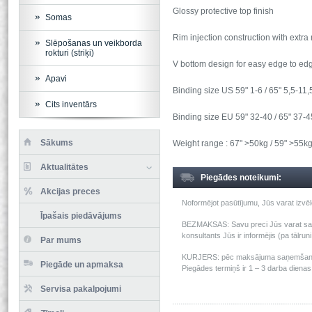
Glossy protective top finish
Somas
Rim injection construction with extra 
Slēpošanas un veikborda
rokturi (striķi)
V bottom design for easy edge to edg
Apavi
Binding size US 59" 1-6 / 65" 5,5-11,
Cits inventārs
Binding size EU 59" 32-40 / 65" 37-4
Sākums
Weight range : 67" >50kg / 59" >55k
Aktualitātes
Piegādes noteikumi:
Akcijas preces
Noformējot pasūtījumu, Jūs varat izv
Īpašais piedāvājums
BEZMAKSAS: Savu preci Jūs varat saņem
konsultants Jūs ir informējis (pa tālru
Par mums
KURJERS: pēc maksājuma saņemšanas m
Piegāde un apmaksa
Piegādes termiņš ir 1 – 3 darba dienas 
Servisa pakalpojumi