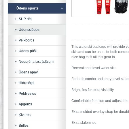
Ūdens sports
SUP dēļi
Ūdensslēpes
Veikbords
This waterski package will provide yo
Ūdens pūšļi
skis and can be used for both combo a
nice bag to fit all this gear in.
Neoprēna izstrādājumi
Recreational level water skis
Ūdens apavi
For both combo and entry-level slalo
Hidrotērpi
Bright fins for extra visibility
Peldvestes
Comfortable front toe and adjustable
Apģērbs
Extra molded overlay strap for durabil
Ķiveres
Extra slalom toe
Brilles