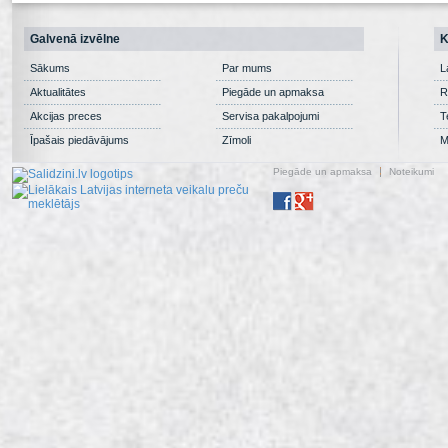
Galvenā izvēlne
K
Sākums
Par mums
L
Aktualitātes
Piegāde un apmaksa
R
Akcijas preces
Servisa pakalpojumi
T
Īpašais piedāvājums
Zīmoli
M
Piegāde un apmaksa
Noteikumi