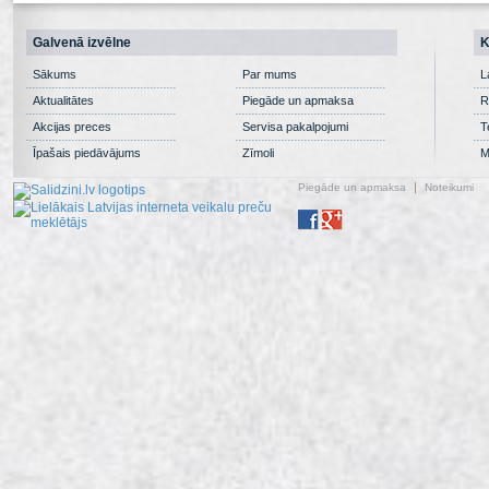
Galvenā izvēlne
K
Sākums
Par mums
L
Aktualitātes
Piegāde un apmaksa
R
Akcijas preces
Servisa pakalpojumi
T
Īpašais piedāvājums
Zīmoli
M
Piegāde un apmaksa
Noteikumi