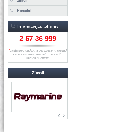
Zīmoli
Kontakti
Informācijas tālrunis
2 57 36 999
*
Jautājumu gadījumā par precēm, piegādi
vai norēķiniem, zvaniet uz norādīto
tālruņa numuru!
Zīmoli