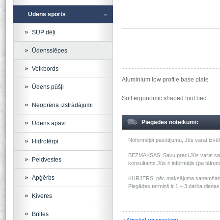
Ūdens sports
SUP dēļi
Ūdensslēpes
Veikbords
Aluminium low profile base plate
Ūdens pūšļi
Soft ergonomic shaped foot bed
Neoprēna izstrādājumi
Piegādes noteikumi:
Ūdens apavi
Noformējot pasūtījumu, Jūs varat izv
Hidrotērpi
BEZMAKSAS: Savu preci Jūs varat saņem
Peldvestes
konsultants Jūs ir informējis (pa tālru
Apģērbs
KURJERS: pēc maksājuma saņemšanas m
Piegādes termiņš ir 1 – 3 darba dienas 
Ķiveres
Brilles