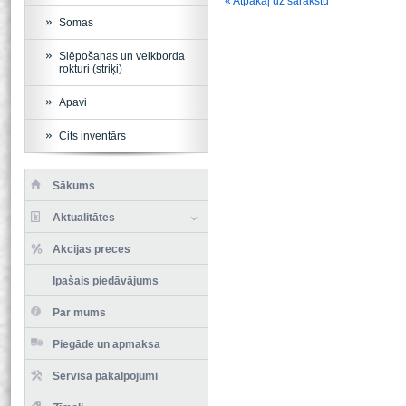
« Atpakaļ uz sarakstu
Somas
Slēpošanas un veikborda
rokturi (striķi)
Apavi
Cits inventārs
Sākums
Aktualitātes
Akcijas preces
Īpašais piedāvājums
Par mums
Piegāde un apmaksa
Servisa pakalpojumi