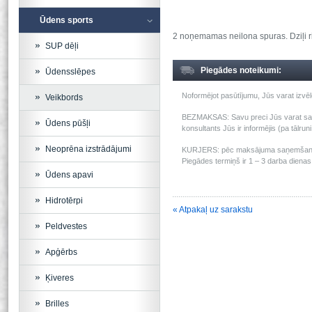
Ūdens sports
2 noņemamas neilona spuras. Dziļi r
SUP dēļi
Piegādes noteikumi:
Ūdensslēpes
Noformējot pasūtījumu, Jūs varat izv
Veikbords
BEZMAKSAS: Savu preci Jūs varat saņem
Ūdens pūšļi
konsultants Jūs ir informējis (pa tālru
Neoprēna izstrādājumi
KURJERS: pēc maksājuma saņemšanas m
Piegādes termiņš ir 1 – 3 darba dienas 
Ūdens apavi
Hidrotērpi
« Atpakaļ uz sarakstu
Peldvestes
Apģērbs
Ķiveres
Brilles