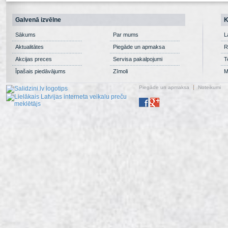
Galvenā izvēlne
K
Sākums
Par mums
L
Aktualitātes
Piegāde un apmaksa
R
Akcijas preces
Servisa pakalpojumi
T
Īpašais piedāvājums
Zīmoli
M
Piegāde un apmaksa
Noteikumi