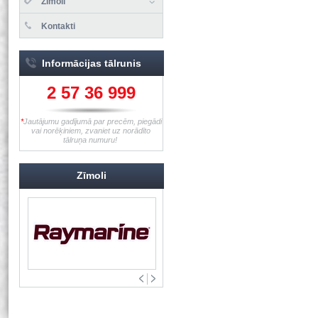
Zīmoli
Kontakti
Informācijas tālrunis
2 57 36 999
*
Jautājumu gadījumā par precēm, piegādi
vai norēķiniem, zvaniet uz norādīto
tālruņa numuru!
Zīmoli