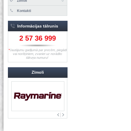
Zīmoli
Kontakti
Informācijas tālrunis
2 57 36 999
*
Jautājumu gadījumā par precēm, piegādi
vai norēķiniem, zvaniet uz norādīto
tālruņa numuru!
Zīmoli