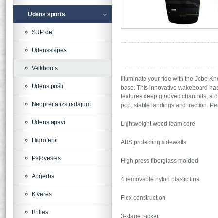
Ūdens sports
SUP dēļi
Ūdensslēpes
Veikbords
Illuminate your ride with the Jobe 
Ūdens pūšļi
base. This innovative wakeboard has 
features deep grooved channels, a do
Neoprēna izstrādājumi
pop, stable landings and traction. Per
Ūdens apavi
Lightweight wood foam core
Hidrotērpi
ABS protecting sidewalls
Peldvestes
High press fiberglass molded
Apģērbs
4 removable nylon plastic fins
Ķiveres
Flex construction
Brilles
3-stage rocker