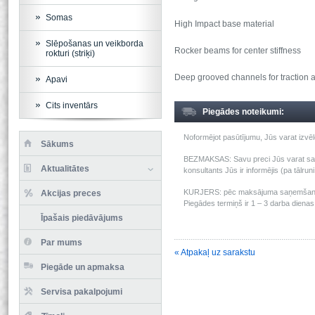
Somas
High Impact base material
Slēpošanas un veikborda
Rocker beams for center stiffness
rokturi (striķi)
Deep grooved channels for traction a
Apavi
Cits inventārs
Piegādes noteikumi:
Noformējot pasūtījumu, Jūs varat izv
Sākums
BEZMAKSAS: Savu preci Jūs varat saņem
Aktualitātes
konsultants Jūs ir informējis (pa tālru
KURJERS: pēc maksājuma saņemšanas m
Akcijas preces
Piegādes termiņš ir 1 – 3 darba dienas 
Īpašais piedāvājums
Par mums
« Atpakaļ uz sarakstu
Piegāde un apmaksa
Servisa pakalpojumi