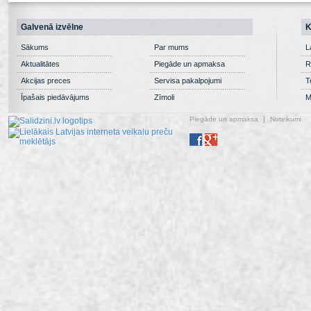
Galvenā izvēlne
K
Sākums
Par mums
L
Aktualitātes
Piegāde un apmaksa
R
Akcijas preces
Servisa pakalpojumi
T
Īpašais piedāvājums
Zīmoli
M
Piegāde un apmaksa
Noteikumi