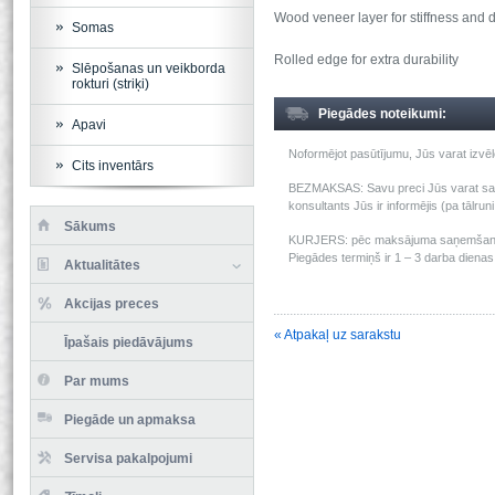
Wood veneer layer for stiffness and d
Somas
Rolled edge for extra durability
Slēpošanas un veikborda
rokturi (striķi)
Piegādes noteikumi:
Apavi
Noformējot pasūtījumu, Jūs varat izv
Cits inventārs
BEZMAKSAS: Savu preci Jūs varat saņem
konsultants Jūs ir informējis (pa tālru
Sākums
KURJERS: pēc maksājuma saņemšanas m
Piegādes termiņš ir 1 – 3 darba dienas 
Aktualitātes
Akcijas preces
« Atpakaļ uz sarakstu
Īpašais piedāvājums
Par mums
Piegāde un apmaksa
Servisa pakalpojumi