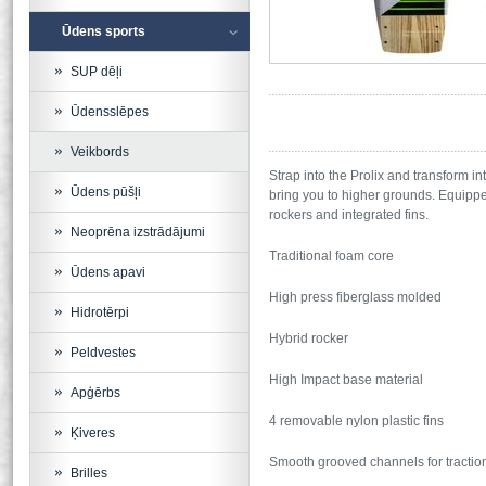
Ūdens sports
SUP dēļi
Ūdensslēpes
Veikbords
Strap into the Prolix and transform int
Ūdens pūšļi
bring you to higher grounds. Equippe
rockers and integrated fins.
Neoprēna izstrādājumi
Traditional foam core
Ūdens apavi
High press fiberglass molded
Hidrotērpi
Hybrid rocker
Peldvestes
High Impact base material
Apģērbs
4 removable nylon plastic fins
Ķiveres
Smooth grooved channels for tractio
Brilles