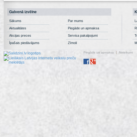
Galvenā izvēlne
K
Sākums
Par mums
L
Aktualitātes
Piegāde un apmaksa
R
Akcijas preces
Servisa pakalpojumi
T
Īpašais piedāvājums
Zīmoli
M
Piegāde un apmaksa
Noteikumi