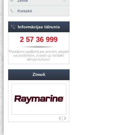
Zīmoli
Kontakti
Informācijas tālrunis
2 57 36 999
*
Jautājumu gadījumā par precēm, piegādi
vai norēķiniem, zvaniet uz norādīto
tālruņa numuru!
Zīmoli