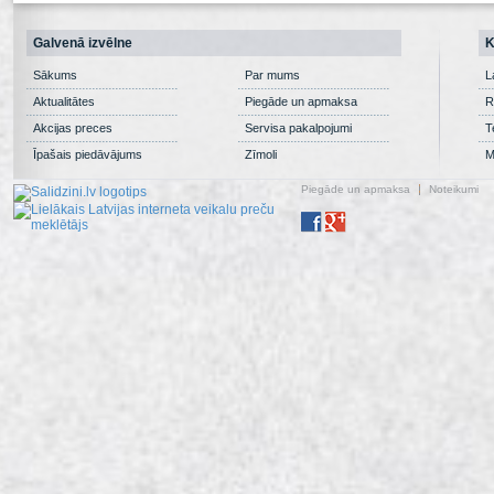
Galvenā izvēlne
K
Sākums
Par mums
L
Aktualitātes
Piegāde un apmaksa
R
Akcijas preces
Servisa pakalpojumi
T
Īpašais piedāvājums
Zīmoli
M
Piegāde un apmaksa
Noteikumi