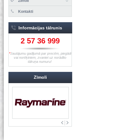
Zīmoli
Kontakti
Informācijas tālrunis
2 57 36 999
*
Jautājumu gadījumā par precēm, piegādi
vai norēķiniem, zvaniet uz norādīto
tālruņa numuru!
Zīmoli