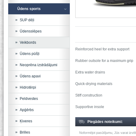
Ūdens sports
SUP dēļi
Ūdensslēpes
Veikbords
Reinforced heel for extra support
Ūdens pūšļi
Rubber outsole for a maximum grip
Neoprēna izstrādājumi
Extra water drains
Ūdens apavi
Quick-drying materials
Hidrotērpi
Stiff construction
Peldvestes
Supportive insole
Apģērbs
Ķiveres
Piegādes noteikumi:
Brilles
Noformējot pasūtījumu, Jūs varat izv