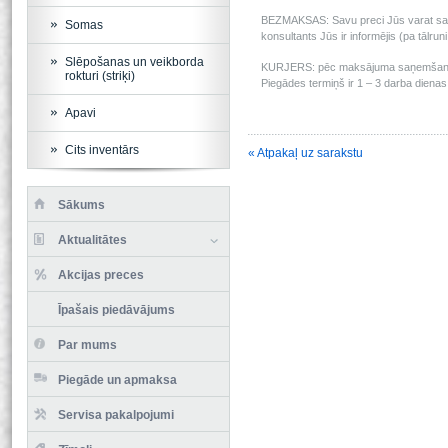
BEZMAKSAS: Savu preci Jūs varat saņem
Somas
konsultants Jūs ir informējis (pa tālru
Slēpošanas un veikborda
KURJERS: pēc maksājuma saņemšanas m
rokturi (striķi)
Piegādes termiņš ir 1 – 3 darba dienas 
Apavi
Cits inventārs
« Atpakaļ uz sarakstu
Sākums
Aktualitātes
Akcijas preces
Īpašais piedāvājums
Par mums
Piegāde un apmaksa
Servisa pakalpojumi